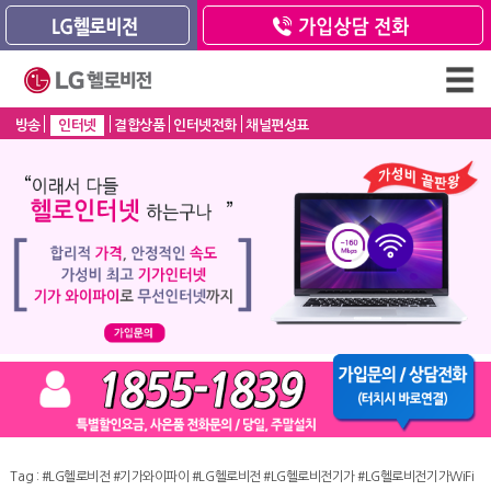
방송
인터넷
결합상품
인터넷전화
채널편성표
Tag :
#LG헬로비전
#기가와이파이
#LG헬로비전
#LG헬로비전기가
#LG헬로비전기가WiFi