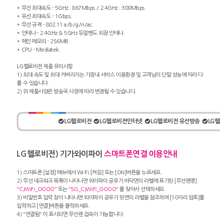
* 무선 최대속도 - 5GHz : 867Mbps / 2.4GHz : 300Mbps.
* 유선 최대속도 - 1Gbps.
* 무선 규격 - 802.11 a/b/g/n/ac.
* 안테나 - 2.4GHz & 5GHz 듀얼밴드 외장 안테나.
* 메인 메모리 - 256MB.
* CPU - Mediatek.
LG헬로비전 제품 유의사항
1) 최대 속도 및 최대 커버리지는 가정내 서비스 이용환경 및 고객님의 단말 성능에 따라 다
를 수 있습니다.
2) 위 제품사양은 방송국 사정에 따라 변경될 수 있습니다.
LG헬로비전
LG헬로비전인터넷
LG헬로비전 유선방송
LG
LG헬로비전) 기가와이파이
스마트폰연결 이용안내
1) 스마트폰 [설정] 메뉴에서 Wi-Fi [켜짐] 또는 [ON]버튼을 누르세요.
2) 무선 네크워크 목록이 나타나면 와이파이 공유기 바닥면의 라벨에 표기된 [무선랜명]
"CJWiFi_OOOO"
또는
"5G_CJWiFi_OOOO"
를 찾아서 선택하세요.
3) 비밀번호 입력 창이 나타나면 와이파이 공유기 윗면의 라벨을 참조하여 [10자리 암호]를
입력하고 [연결]버튼을 클릭하세요.
4) "연결됨" 이 표시되면 무선랜 접속이 가능합니다.