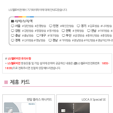
LG헬로비전에서 기가와이파이에 대해 안내드렸습니다.
서/비/스/지/역
서울
인천
경기
:
#양천방송
#은평방송
:
#북인천방송
:
#김포방송
#나라방송
강원
전북
전남
:
#강원방송
#영동방송
#영서방송
:
#전북방송
:
#아라방송
#
충남
대구
부산
:
#충남방송
:
#대구방송
:
#금정방송
#중부산방송
#중앙방송
경북
경남
:
#신라방송
#영남방송
:
#가야방송
#경남방송
#마산방송
#경남마산하나
#
LG헬로비전 유의사항
*
LG헬로비전
방송상품 및 가입 설치에 관하여 궁금하신 내용은 (
LG헬로비전전화번호 :
1855-
1839
)으로 전화주시면 친절히 상담해드리겠습니다.
■
제휴 카드
렌탈 플러스 하나카드
LOCA X Special SE