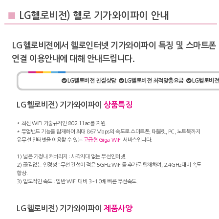
■
LG헬로비전) 헬로 기가와이파이 안내
LG헬로비전에서 헬로인터넷 기가와이파이 특징 및 스마트폰
연결 이용안내에 대해 안내드립니다.
LG헬로비전 친절상담
LG헬로비전 최적맞춤요금
LG헬로비전
LG헬로비전) 기가와이파이
상품특징
* 최신 WiFi 기술규격인 802.11ac를 지원.
* 듀얼밴드 기능을 탑재하여 최대 867Mbps의 속도로 스마트폰, 태블릿, PC, 노트북까지
유무선 인터넷을 이용할 수 있는
고급형 Giga WiFi
서비스입니다.
1) 넓은 가정내 커버리지 : 사각지대 없는 무선인터넷.
2) 끊김없는 안정성 : 무선 간섭이 적은 5GHz WiFi를 추가로 탑재하여, 2.4GHz대비 속도
향상.
3) 압도적인 속도 : 일반 WiFi 대비 3~10배 빠른 무선속도.
LG헬로비전) 기가와이파이
제품사양